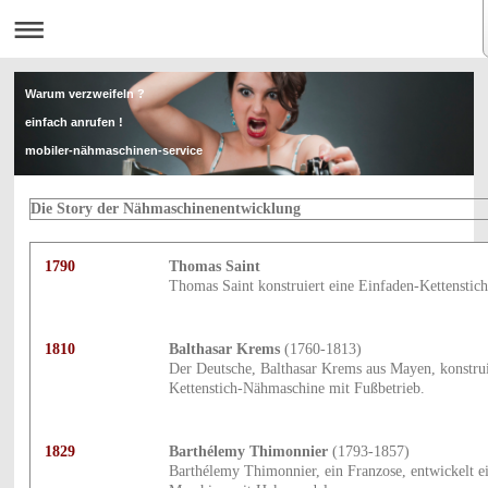
Warum verzweifeln ?
einfach anrufen !
mobiler-nähmaschinen-service
Die Story der Nähmaschinenentwicklung
mobiler-nähmaschinen-servise
1790
Thomas Saint
Thomas Saint konstruiert eine Einfaden-Kettenstic
1810
Balthasar Krems
(1760-1813)
Der Deutsche, Balthasar Krems aus Mayen, konstrui
Kettenstich-Nähmaschine mit Fußbetrieb.
1829
Barthélemy Thimonnier
(1793-1857)
Barthélemy Thimonnier, ein Franzose, entwickelt e