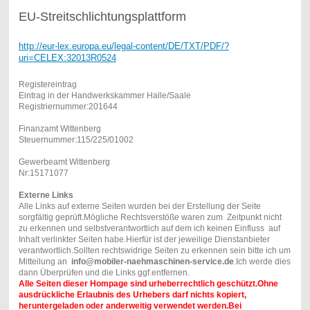
EU-Streitschlichtungsplattform
http://eur-lex.europa.eu/legal-content/DE/TXT/PDF/?
uri=CELEX:32013R0524
Registereintrag
Eintrag in der Handwerkskammer Halle/Saale
Registriernummer:201644
Finanzamt Wittenberg
Steuernummer:115/225/01002
Gewerbeamt Wittenberg
Nr:15171077
Externe Links
Alle Links auf externe Seiten wurden bei der Erstellung der Seite
sorgfältig geprüft.Mögliche Rechtsverstöße waren zum Zeitpunkt nicht
zu erkennen und selbstverantwortlich auf dem ich keinen Einfluss auf
Inhalt verlinkter Seiten habe.Hierfür ist der jeweilige Dienstanbieter
verantwortlich.Sollten rechtswidrige Seiten zu erkennen sein bitte ich um
Mitteilung an
info@mobiler-naehmaschinen-service.de
.Ich werde dies
dann Überprüfen und die Links ggf.entfernen.
Alle Seiten dieser Hompage sind urheberrechtlich geschützt.Ohne
ausdrückliche Erlaubnis des Urhebers darf nichts kopiert,
heruntergeladen oder anderweitig verwendet werden.Bei