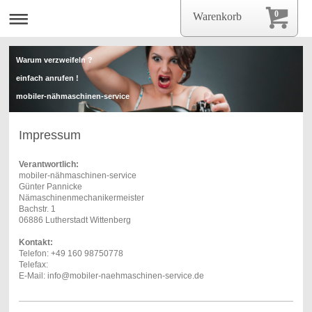
0
Warenkorb
Warum verzweifeln ?
einfach anrufen !
mobiler-nähmaschinen-service
Impressum
mobiler-nähmaschinen-servise
Verantwortlich:
mobiler-nähmaschinen-service
Günter Pannicke
Nämaschinenmechanikermeister
Bachstr. 1
06886 Lutherstadt Wittenberg
Kontakt:
Telefon: +49 160 98750778
Telefax:
E-Mail: info@mobiler-naehmaschinen-service.de