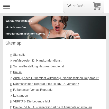
0
Warenkorb
Warum verzweifeln ?
einfach anrufen !
mobiler-nähmaschinen-service
Sitemap
mobiler-nähmaschinen-servise
Startseite
Anfahrtkosten für Hauskundendienst
Sammelbestellung Hauskundendienst
Preise
Ausflug nach Lutherstadt Wittenberg+Nähmaschinen-Reparatur?
Nähmaschinen Reparatur mit HERMES-Versand !
Fußanlasser Veritas Reparatur
Leistungen
VERITAS- Die Legende lebt !
Die neu VERITAS-Generation ist da !!! Angebote anschauen