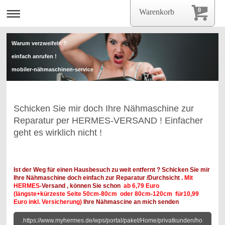
0
Warenkorb
Warum verzweifeln ?
einfach anrufen !
mobiler-nähmaschinen-service
mobiler-nähmaschinen-servise
Schicken Sie mir doch Ihre Nähmaschine zur
Reparatur per HERMES-VERSAND ! Einfacher
geht es wirklich nicht !
Ist der Weg für einen Hausbesuch zu weit entfernt ? Schicken Sie mir
Ihre Nähmaschine doch einfach zur Reparatur /Durchsicht .
Mit
HERMES-
Versand , können Sie schon
ab 6,79 Euro
(längste+kürzeste Seite 50cm-80cm oder 80cm-120cm für10,99
Euro inkl. Versicherung)
Ihre Nähmascine an mich senden
.https://www.myhermes.de/wps/portal/paket/Home/privatkunden/ho