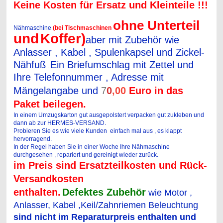
Keine Kosten für Ersatz und Kleinteile !!!
ohne Unterteil
Nähmaschine
(bei Tischmaschinen
und
Koffer)
aber mit Zubehör wie
Anlasser , Kabel , Spulenkapsel und Zickel-
Nähfuß
Ein Briefumschlag mit Zettel und
.
Ihre Telefonnummer , Adresse mit
Mängelangabe und
7
0
,
00
Euro in das
Paket beilegen.
In einem Umzugskarton gut ausgepolstert verpacken gut zukleben und
dann ab zur HERMES-VERSAND.
Probieren Sie es wie viele Kunden einfach mal aus , es klappt
hervorragend.
In der Regel haben Sie in einer Woche Ihre Nähmaschine
durchgesehen , repariert und gereinigt wieder zurück.
im Prei
s sind Ersatzteilkosten und Rück-
Versandkosten
enthalten.
Defektes Zubehör
wie Motor ,
Anlasser, Kabel ,Keil/Zahnriemen Beleuchtung
sind nicht im Reparaturpreis enthalten und